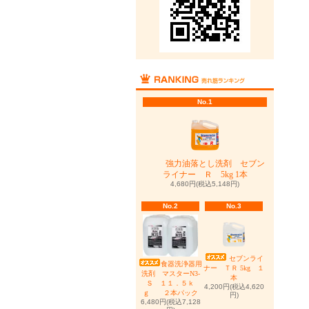
No.1
強力油落とし洗剤 セブン
ライナー Ｒ 5kg 1本
4,680円(税込5,148円)
No.2
No.3
セブンライ
食器洗浄器用
ナー ＴＲ 5kg １
洗剤 マスターN3-
本
Ｓ １１．５ｋ
4,200円(税込4,620
ｇ ２本パック
円)
6,480円(税込7,128