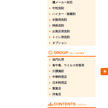
機メーカー対応
中性洗剤
ハイター・除菌剤
衣類用洗剤
特殊洗剤
お風呂用洗剤
トイレ用洗剤
オプション
油汚れ用
食中毒、ウイルス対策用
介護施設
中華料理店
日本料理店
製菓店
洋食店