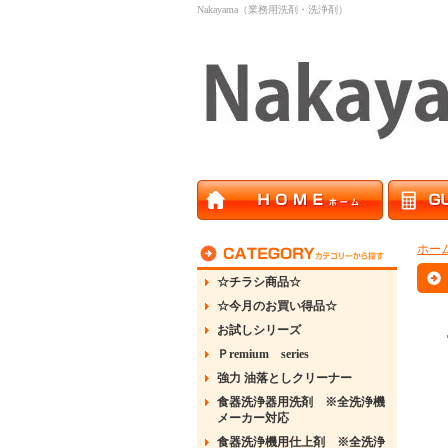
Nakayama（業務用洗剤・洗浄剤）
ホー
☆チラシ商品☆
☆今月のお買い得品☆
お試しシリーズ
Ｐremium series
強力 油落としクリーナー
食器洗浄器用洗剤 ※全洗浄機
メーカー対応
食器洗浄機用仕上剤 ※全洗浄