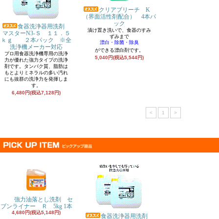
クリアブリーチ K
（界面活性剤配合） 4本パ
ック
食器洗浄器用洗剤
漬け置き洗いで、食器のすみ
マスターN3-Ｓ １１．５
ずみまで
ｋｇ ２本パック ※全
漂白・除菌・除臭
洗浄機メーカー対応
ができる漂白剤です。
プロ用食器洗浄機専用の洗浄
5,040円(税込5,544円)
力が優れた強力タイプの洗浄
剤です。タンパク質、脂肪は
もとよりミネラルの多い汚れ
にも抜群の洗浄力を発揮しま
す。
6,480円(税込7,128円)
<
1
>
強力油落とし洗剤 セ
ブンライナー Ｒ 5kg 1本
4,680円(税込5,148円)
食器洗浄器用洗剤