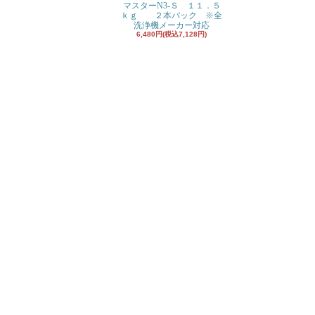
マスターN3-Ｓ １１．５
ｋｇ ２本パック ※全
洗浄機メーカー対応
6,480円(税込7,128円)